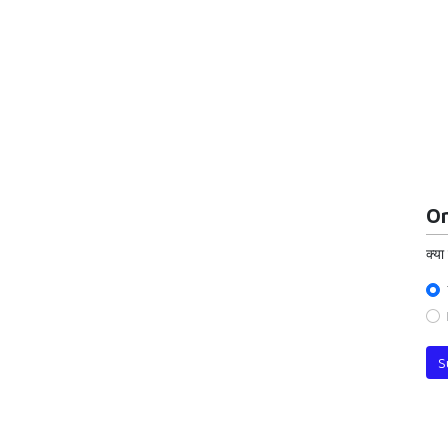
On
क्या
S