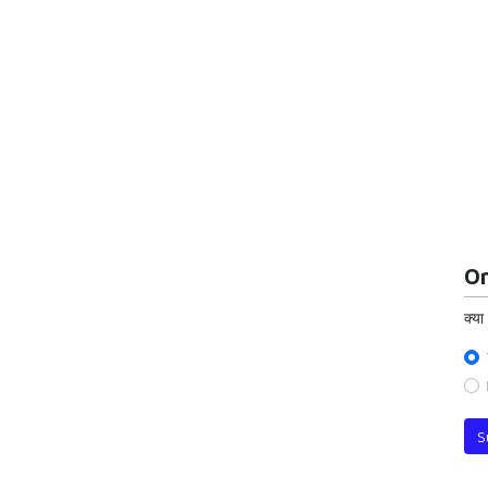
On
क्या
S