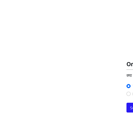
On
क्या
S