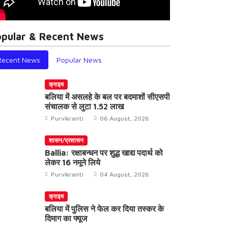
pular & Recent News
Recent News
Popular News
्राइम
क्राइम
llia: शिवरामपुर चट्टी पर हुआ 'कुल्हाड़ी' जंग,
Ballia: पू
क्राइम
ड़कम्प
हत्या
बलिया में असलहे के बल पर बदमाशों सीएसपी
संचालक से लुटा 1.52 लाख
Purvikranti
25 July, 2026
Purvikranti
Purvikranti
06 August, 2026
शासन/प्रशासन
Ballia: रक्षाबन्धन पर शुद्ध खाद्य पदार्थ को
लेकर 16 नमूने लिये
Purvikranti
04 August, 2026
क्राइम
बलिया में पुलिस ने फेल कर दिया तस्कर के
दिमाग का फ्यूज