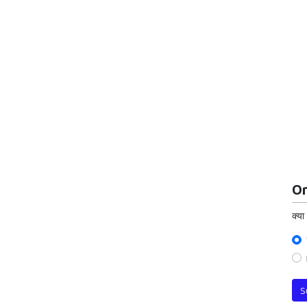
On
क्या
S