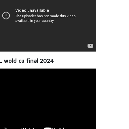
L wold cu final 2024