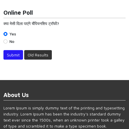
Online Poll
क्या मेसी दिला पाएंगे चैंपियनशिप ट्रॉफी?
Yes
No
Submit
Old Results
About Us
Lorem Ipsum is simply dummy text of the printing and typesetting
industry. Lorem Ipsum has been the industry's standard dummy
text ever since the 1500s, when an unknown printer took a galley
of type and scrambled it to make a type specimen book.