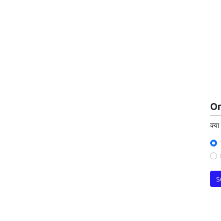
On
क्या
S